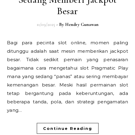
Besar
11/09/2025
- By
Hendry Gunawan
Bagi para pecinta slot online, momen paling
ditunggu adalah saat mesin memberikan jackpot
besar. Tidak sedikit pemain yang penasaran
bagaimana cara mengetahui slot Pragmatic Play
mana yang sedang “panas” atau sering membayar
kemenangan besar. Meski hasil permainan slot
tetap bergantung pada keberuntungan, ada
beberapa tanda, pola, dan strategi pengamatan
yang…
Continue Reading